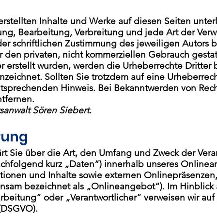
erstellten Inhalte und Werke auf diesen Seiten unt
gung, Bearbeitung, Verbreitung und jede Art der Ve
r schriftlichen Zustimmung des jeweiligen Autors b
r den privaten, nicht kommerziellen Gebrauch gestatt
er erstellt wurden, werden die Urheberrechte Dritte
ennzeichnet. Sollten Sie trotzdem auf eine Urheberre
ntsprechenden Hinweis. Bei Bekanntwerden von Rech
tfernen.
sanwalt Sören Siebert.
rung
ärt Sie über die Art, den Umfang und Zweck der Vera
hfolgend kurz „Daten“) innerhalb unseres Onlinea
onen und Inhalte sowie externen Onlinepräsenzen, 
insam bezeichnet als „Onlineangebot“). Im Hinblick
rarbeitung“ oder „Verantwortlicher“ verweisen wir auf 
(DSGVO).